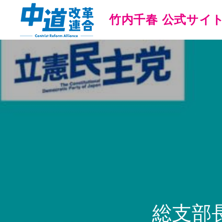
竹内千春 公式サイ
総支部