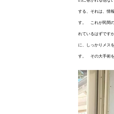
のに巻かれる他な
する、それは、情
す。 これが民間
れているはずです
に、しっかりメス
す。 その大手術
HOME
Profile