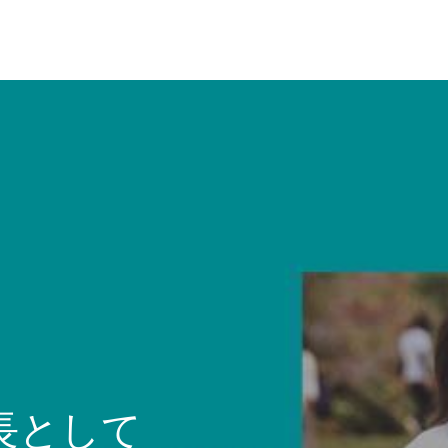
ト
長として