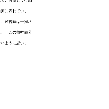
見て、忖度して行動
如実に表れていま
き、経営陣は一掃さ
ん。 この根幹部分
ないように思いま
ホーム