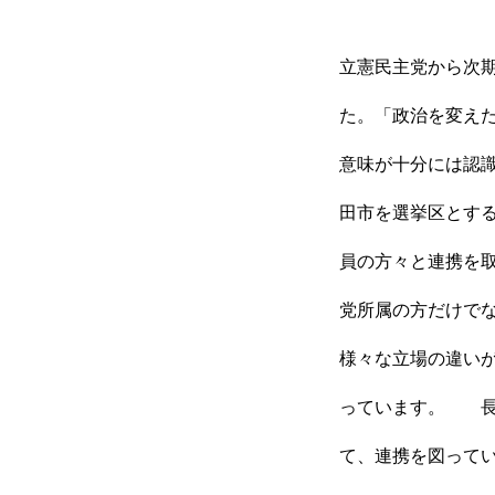
立憲民主党から次期
た。「政治を変え
意味が十分には認
田市を選挙区とす
員の方々と連携を
党所属の方だけで
様々な立場の違い
っています。 長
て、連携を図って