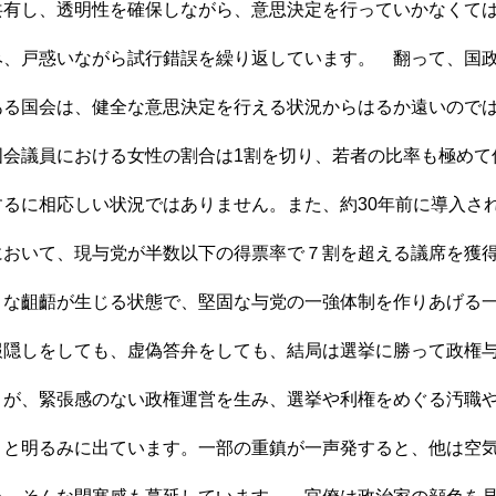
共有し、透明性を確保しながら、意思決定を行っていかなくて
み、戸惑いながら試行錯誤を繰り返しています。 翻って、国
ある国会は、健全な意思決定を行える状況からはるか遠いので
国会議員における女性の割合は1割を切り、若者の比率も極めて
するに相応しい状況ではありません。また、約30年前に導入さ
において、現与党が半数以下の得票率で７割を超える議席を獲
きな齟齬が生じる状態で、堅固な与党の一強体制を作りあげる
報隠しをしても、虚偽答弁をしても、結局は選挙に勝って政権
りが、緊張感のない政権運営を生み、選挙や利権をめぐる汚職
々と明るみに出ています。一部の重鎮が一声発すると、他は空