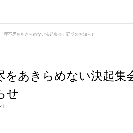
ト
「理不尽をあきらめない決起集会」延期のお知らせ
尽をあきらめない決起集
らせ
ント